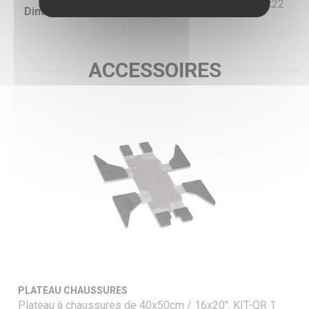
621x847x572 mm / 24x33x22
Dimensions
"
ACCESSOIRES
PLATEAU CHAUSSURES
Plateau à chaussures de 40x50cm / 16x20". KIT-QR 1