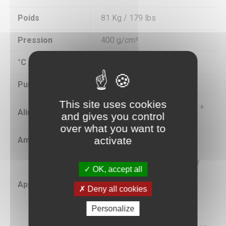
Poids
81 Kg / 179 lbs
Pression
400 g/cm²
°C / °F Max
220 °C / 429 °F
Puissance
2200W
This site uses cookies
240 V Monophasé + Neutre +
Alimentation
and gives you control
Terre
over what you want to
activate
Ampérage
10A
Flex, Impression directe sur
OK, accept all
textile, Sublimation Support
Applications
Rigide, Sublimation Textile,
Deny all cookies
Transfert Laser, Transfert
Sérigraphique
Personalize