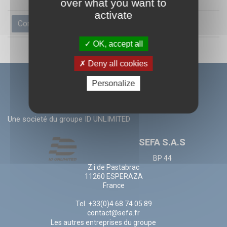
over what you want to
activate
Réinitialiser
Comparer (
0
)
OK, accept all
Deny all cookies
Personalize
Une societé du groupe ID UNLIMITED
SEFA S.A.S
BP 44
Z.i de Pastabrac
11260 ESPERAZA
France
Tel. +33(0)4 68 74 05 89
contact@sefa.fr
Les autres entreprises du groupe