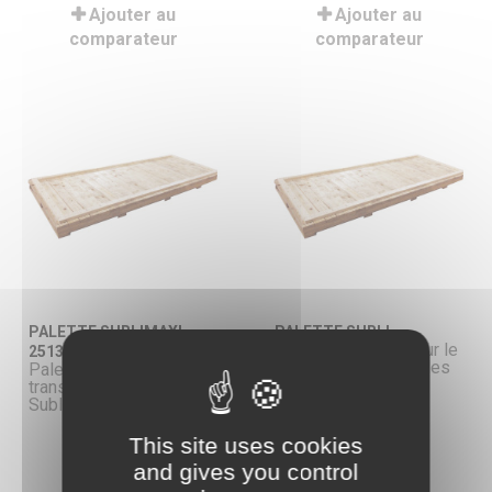
Ajouter au
Ajouter au
comparateur
comparateur
PALETTE SUBLIMAXI
PALETTE SUBLI
Palette spéciale pour le
2513
transport des modèles
Palette spéciale pour le
Subli, Sublitex et
transport de la
Sublimax.
Sublimaxi 2513.
Ajouter au
Ajouter au
This site uses cookies
comparateur
comparateur
and gives you control