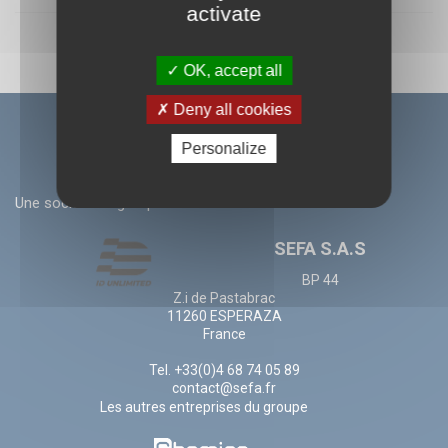
activate
OK, accept all
Deny all cookies
Personalize
Une societé du groupe ID UNLIMITED
SEFA S.A.S
BP 44
Z.i de Pastabrac
11260 ESPERAZA
France
Tel. +33(0)4 68 74 05 89
contact@sefa.fr
Les autres entreprises du groupe