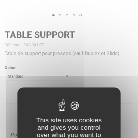
TABLE SUPPORT
Référence
TAB-98-LITE
Table de support pour presses (sauf Duplex et Slide).
Option
Standard
FICHE TECHNIQUE
This site uses cookies
and gives you control
over what you want to
Poids
42 Kg / 93 lbs