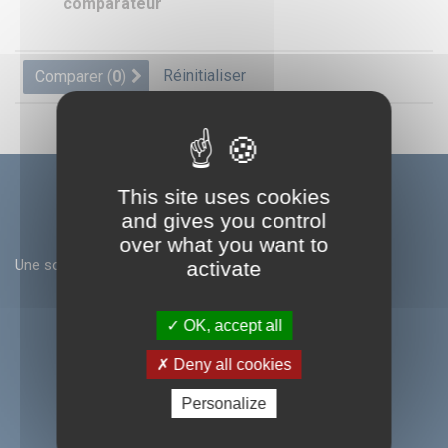
comparateur
Réinitialiser
Comparer (
0
)
This site uses cookies
and gives you control
over what you want to
Une societé du groupe ID UNLIMITED
activate
SEFA S.A.S
OK, accept all
BP 44
Z.i de Pastabrac
Deny all cookies
11260 ESPERAZA
France
Personalize
Tel. +33(0)4 68 74 05 89