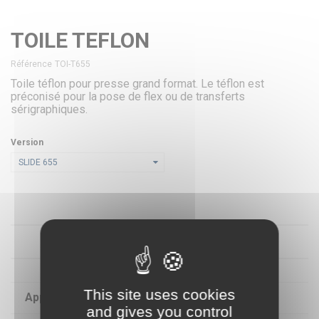
TOILE TEFLON
Référence
TOI-T655
Toile téflon pour presse grand format. Le téflon est
préconisé pour la pose de flex ou de transferts
sérigraphiques.
Version
SLIDE 655
FICHE TECHNIQUE
This site uses cookies
Applications
Sublimation Textile
and gives you control