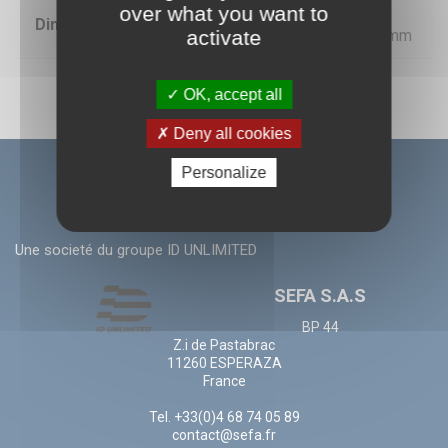
over what you want to
885 x 745 mm, 1285 x 945 mm,
Dimensions
activate
1640 x 1220 mm, 1870 x 1350 mm
OK, accept all
Deny all cookies
Personalize
Une societé du groupe ID UNLIMITED
SEFA S.A.S
BP 44
Z.i de Pastabrac
11260 ESPERAZA
France
Tel. +33(0)4 68 74 05 89
contact@sefa.fr